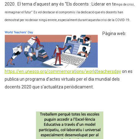
2020. El tema d’aquest any és “Els docents : Liderar en te
mps de crisi,
reimaginar el futur” Es vol destacar el compromís i la dedicació que els docents han
demostrat per no deixar ningú enrere, especialment durant aq
uesta crisi de la COVID-19.
Pàgina web:
https://en.unesco.org/commemorations/worldteachersday
on es
publica un programa d’actes virtuals per el dia mundial dels
docents 2020 que s’actualitza periòdicament.