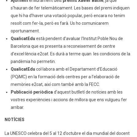
Ajornem
el lliurament dels
premis Xavier Batlle
, ja que
s’hauran de fer telemàticament. Les bases del premi indiquen
que hi ha d’haver una votació popular, però encara no tenim
resolt com fer-la, però es farà. Us ho comunicarem
oportunament.
QualicatEdu
està pendent d’avaluar l’Institut Poble Nou de
Barcelona que es presenta a reconeixement de centre
d’excel·lència e2cat. Es durà a terme quan les condicions de la
pandèmia ho permetin.
QualicatEdu
col·labora amb el Departament d’Educació
(PQiMC) en la formació dels centres per a l’elaboració de
memòries e2cat, així com també amb la FECC.
Publicació periòdica
d’aquest butlletí de notícies amb les
vostres experiències i accions de millora que ens vulgueu fer
arribar.
NOTÍCIES
La UNESCO celebra del 5 al 12 d’octubre el dia mundial del docent