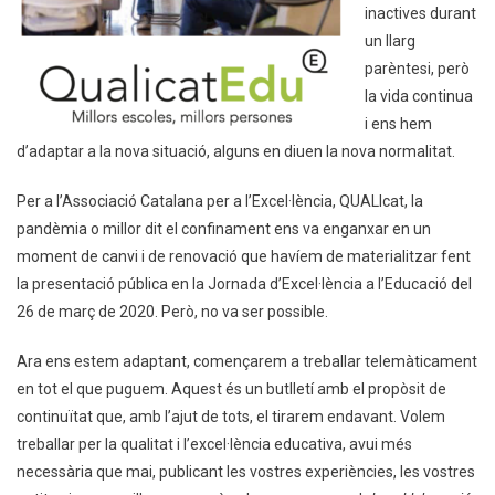
inactives durant
un llarg
parèntesi, però
la vida continua
i ens hem
d’adaptar a la nova situació, alguns en diuen la nova normalitat.
Per a l’Associació Catalana per a l’Excel·lència, QUALIcat, la
pandèmia o millor dit el confinament ens va enganxar en un
moment de canvi i de renovació que havíem de materialitzar fent
la presentació pública en la Jornada d’Excel·lència a l’Educació del
26 de març de 2020. Però, no va ser possible.
Ara ens estem adaptant, començarem a treballar telemàticament
en tot el que puguem. Aquest és un butlletí amb el propòsit de
continuïtat que, amb l’ajut de tots, el tirarem endavant. Volem
treballar per la qualitat i l’excel·lència educativa, avui més
necessària que mai, publicant les vostres experiències, les vostres