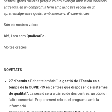
petites i grans millores perquè volem avançar amb
la col·laboració
entre tots, en un compromís ferm amb la nostra escola, en un
aprenentatge entre iguals i amb intercanvi d’ experiències
.
Són els nostres valors.
Ah!, i ara som
QualicatEdu.
Moltes gràcies
NOVETATS
27 d’octubre
Debat telemàtic “
La gestió de l’Escola en el
temps de la COVID-19 en centres que disposen de sistemes
de qualitat”.
La sessió serà a càrrec de dos centres, un públic i
l’altre concertat. Properament rebreu el programa amb la
informació.