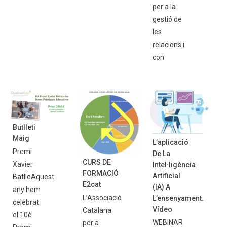
per a la
gestió de
les
relacions i
con
Butlleti
Maig
L’aplicació
Premi
De La
CURS DE
Xavier
Intel·ligència
FORMACIÓ
Artificial
BatlleAquest
E2cat
(IA) A
any hem
L’Associació
L’ensenyament.
celebrat
Vídeo
Catalana
el 10è
WEBINAR
per a