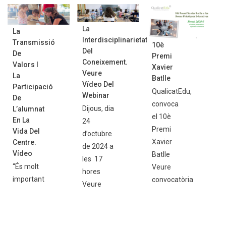
La
La
Interdisciplinarietat
Transmissió
10è
Del
De
Premi
Coneixement.
Valors I
Xavier
Veure
La
Batlle
Vídeo Del
Participació
QualicatEdu,
Webinar
De
convoca
Dijous, dia
L’alumnat
el 10è
En La
24
Premi
Vida Del
d’octubre
Xavier
Centre.
de 2024 a
Vídeo
Batlle
les 17
“És molt
Veure
hores
important
convocatòria
Veure
construir
20 de
Vídeo de
el
març de
la sessió
projecte
2025,