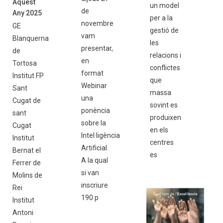
Aquest
un model
de
Any 2025
per a la
novembre
GE
gestió de
vam
Blanquerna
les
presentar,
de
relacions i
en
Tortosa
conflictes
format
Institut FP
que
Webinar
Sant
massa
una
Cugat de
sovint es
ponència
sant
produixen
sobre la
Cugat
en els
Intel·ligència
Institut
centres
Artificial.
Bernat el
es
A la qual
Ferrer de
si van
Molins de
inscriure
Rei
190 p
Institut
Antoni