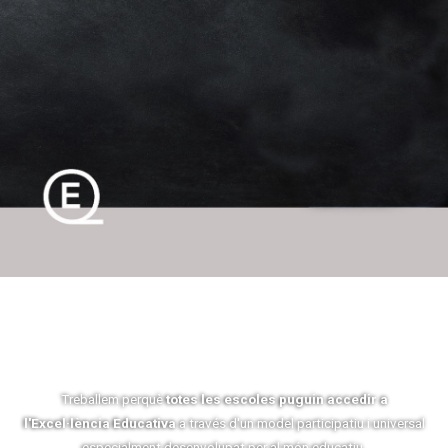
Treballem perquè
totes les escoles puguin accedir a
l'Excel·lència Educativa
a través d'un model participatiu i universal
especialment desenvolupat per al món educatiu.