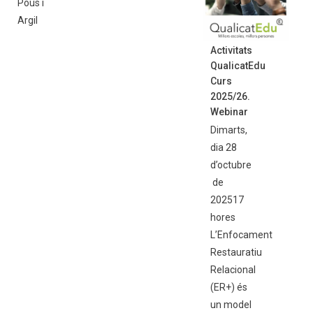
Pous i
Argil
Activitats
QualicatEdu
Curs
2025/26.
Webinar
Dimarts,
dia 28
d’octubre
de
202517
hores
L’Enfocament
Restauratiu
Relacional
(ER+) és
un model