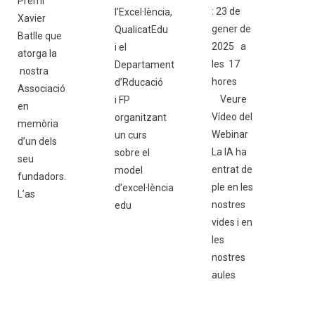
Premi
: 23 de
l’Excel·lència,
Xavier
gener de
QualicatEdu
Batlle que
2025 a
i el
atorga la
les 17
Departament
nostra
hores
d’Rducació
Associació
Veure
i FP
en
Vídeo del
organitzant
memòria
Webinar
un curs
d’un dels
La IA ha
sobre el
seu
entrat de
model
fundadors.
ple en les
d’excel·lència
L’as
nostres
edu
vides i en
les
nostres
aules