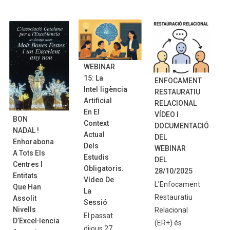
WEBINAR
15: La
ENFOCAMENT
Intel·ligència
RESTAURATIU
Artificial
RELACIONAL
En El
VÍDEO I
BON
Context
DOCUMENTACIÓ
NADAL !
Actual
DEL
Enhorabona
Dels
WEBINAR
A Tots Els
Estudis
DEL
Centres I
Obligatoris.
28/10/2025
Entitats
Vídeo De
L’Enfocament
Que Han
La
Restauratiu
Assolit
Sessió
Nivells
Relacional
El passat
D’Excel·lencia
(ER+) és
dijous 27